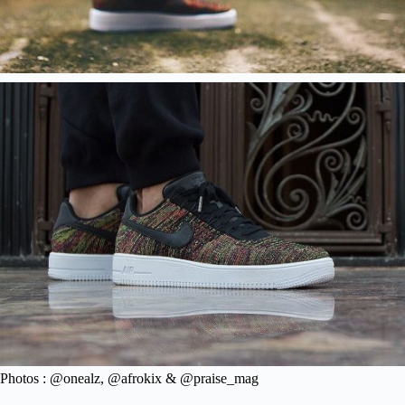
Photos : @onealz, @afrokix & @praise_mag