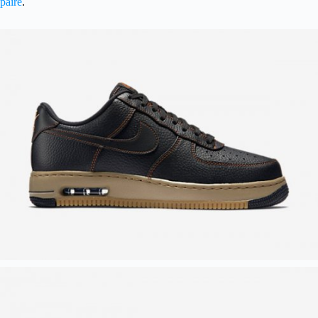
paire
.