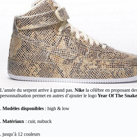
L’année du serpent arrive à grand pas.
Nike
la célèbre en proposant des
personnalisation permet en autres d’ajouter le logo
Year Of The Snak
.
Modèles disponibles
: high & low
.
Matériaux
: cuir, nubuck
. jusqu’à 12 couleurs