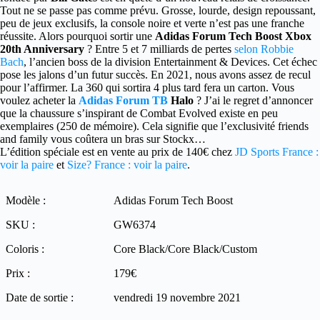
Tout ne se passe pas comme prévu. Grosse, lourde, design repoussant,
peu de jeux exclusifs, la console noire et verte n’est pas une franche
réussite. Alors pourquoi sortir une
Adidas Forum Tech Boost Xbox
20th Anniversary
? Entre 5 et 7 milliards de pertes
selon Robbie
Bach
, l’ancien boss de la division Entertainment & Devices. Cet échec
pose les jalons d’un futur succès. En 2021, nous avons assez de recul
pour l’affirmer. La 360 qui sortira 4 plus tard fera un carton. Vous
voulez acheter la
Adidas Forum TB
Halo
? J’ai le regret d’annoncer
que la chaussure s’inspirant de Combat Evolved existe en peu
exemplaires (250 de mémoire). Cela signifie que l’exclusivité friends
and family vous coûtera un bras sur Stockx…
L’édition spéciale est en vente au prix de 140€ chez
JD Sports France :
voir la paire
et
Size? France : voir la paire
.
Modèle :
Adidas Forum Tech Boost
SKU :
GW6374
Coloris :
Core Black/Core Black/Custom
Prix :
179€
Date de sortie :
vendredi 19 novembre 2021