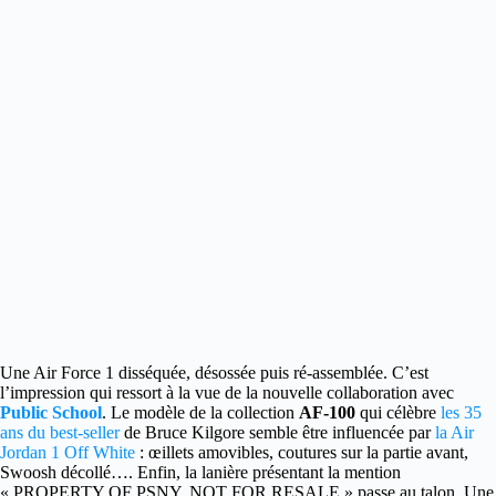
Une Air Force 1 disséquée, désossée puis ré-assemblée.
C’est
l’impression qui ressort à la vue de la nouvelle collaboration avec
Public School
. Le modèle de la collection
AF-100
qui célèbre
les 35
ans du best-seller
de Bruce Kilgore semble être influencée par
la Air
Jordan 1 Off White
: œillets amovibles, coutures sur la partie avant,
Swoosh décollé…. Enfin, la lanière présentant la mention
« PROPERTY OF PSNY, NOT FOR RESALE » passe au talon. Une