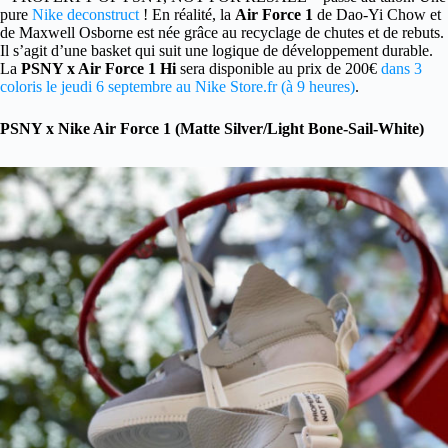
pure
Nike deconstruct
! En réalité, la
Air Force 1
de Dao-Yi Chow et
de Maxwell Osborne est née grâce au recyclage de chutes et de rebuts.
Il s’agit d’une basket qui suit une logique de développement durable.
La
PSNY x Air Force 1 Hi
sera disponible au prix de 200€
dans 3
coloris le jeudi 6 septembre au Nike Store.fr (à 9 heures)
.
PSNY x Nike Air Force 1 (Matte Silver/Light Bone-Sail-White)