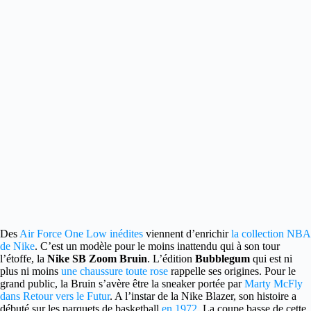
Des
Air Force One Low inédites
viennent d’enrichir
la collection NBA
de Nike
.
C’est un modèle pour le moins inattendu qui à son tour
l’étoffe, la
Nike SB Zoom Bruin
. L’édition
Bubblegum
qui est ni
plus ni moins
une chaussure toute rose
rappelle ses origines. Pour le
grand public, la Bruin s’avère être la sneaker portée par
Marty McFly
dans Retour vers le Futur
. A l’instar de la Nike Blazer, son histoire a
débuté sur les parquets de basketball
en 1972
. La coupe basse de cette