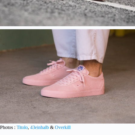
Photos :
Titolo
,
43einhalb
&
Overkill