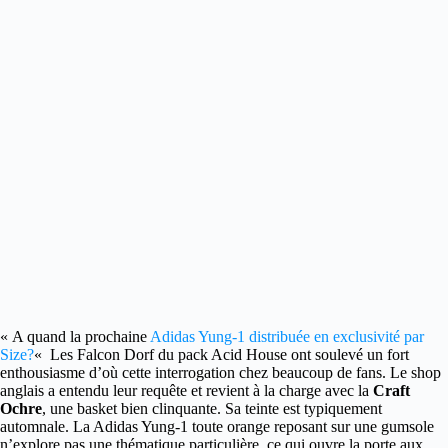
« A quand la prochaine
Adidas Yung-1 distribuée en exclusivité par
Size?
«
Les Falcon Dorf du pack Acid House ont soulevé un fort
enthousiasme d’où cette interrogation chez beaucoup de fans. Le shop
anglais a entendu leur requête et revient à la charge avec la
Craft
Ochre
, une basket bien clinquante. Sa teinte est typiquement
automnale. La Adidas Yung-1 toute orange reposant sur une gumsole
n’explore pas une thématique particulière, ce qui ouvre la porte aux