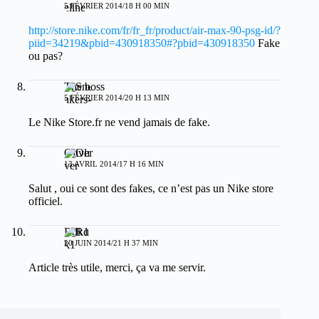
5 FÉVRIER 2014/18 H 00 MIN
http://store.nike.com/fr/fr_fr/product/air-max-90-psg-id/?
piid=34219&pbid=430918350#?pbid=430918350
Fake
ou pas?
The boss
5 FÉVRIER 2014/20 H 13 MIN
Le Nike Store.fr ne vend jamais de fake.
Oliver
13 AVRIL 2014/17 H 16 MIN
Salut , oui ce sont des fakes, ce n’est pas un Nike store
officiel.
Rdk1
20 JUIN 2014/21 H 37 MIN
Article très utile, merci, ça va me servir.