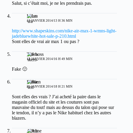
Salut, si c’était moi, je ne les prendrais pas.
Laura
13 JANVIER 2014/13 H 36 MIN
http://www.shapeskins.com/nike-air-max-1-wmns-light-
jadebluewhite-hot-sale-p-210.html
Sont elles de vrai air max 1 ou pas ?
The boss
13 JANVIER 2014/16 H 49 MIN
Fake 🙂
Bastien
21 JANVIER 2014/18 H 21 MIN
Sont elles des vrais ? J’ai acheté la paire dans le
magasin officiel du site et les coutures sont pas
mauvaise du tout! mais au dessus du talon qui pose sur
le tendon, il n’y a pas le Nike habituel chez les autres
blazers.
Adeline