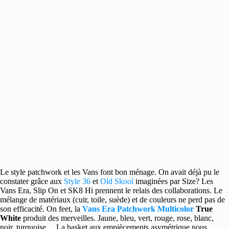
Le style patchwork et les Vans font bon ménage. On avait déjà pu le
constater grâce aux
Style 36
et
Old Skool
imaginées par Size?
Les
Vans Era, Slip On et SK8 Hi prennent le relais des collaborations. Le
mélange de matériaux (cuir, toile, suède) et de couleurs ne perd pas de
son efficacité. On feet, la
Vans Era Patchwork Multicolor
True
White
produit des merveilles. Jaune, bleu, vert, rouge, rose, blanc,
noir, turquoise… La basket aux empiècements asymétrique nous