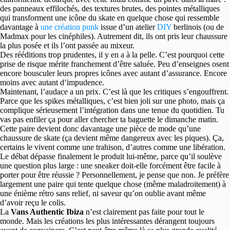
des panneaux effilochés, des textures brutes, des pointes métalliques
qui transforment une icône du skate en quelque chose qui ressemble
davantage à
une création punk
issue d’un atelier
DIY
berlinois (ou de
Madmax pour les cinéphiles). Autrement dit, ils ont pris leur chaussure
la plus posée et ils l’ont passée au mixeur.
Des rééditions trop prudentes, il y en a à la pelle. C’est pourquoi cette
prise de risque mérite franchement d’être saluée. Peu d’enseignes osent
encore bousculer leurs propres icônes avec autant d’assurance. Encore
moins avec autant d’impudence.
Maintenant, l’audace a un prix. C’est là que les critiques s’engouffrent.
Parce que les spikes métalliques, c’est bien joli sur une photo, mais ça
complique sérieusement l’intégration dans une tenue du quotidien. Tu
vas pas enfiler ça pour aller chercher ta baguette le dimanche matin.
Cette paire devient donc davantage une pièce de mode qu’une
chaussure de skate (ça devient même dangereux avec les piques). Ça,
certains le vivent comme une trahison, d’autres comme une libération.
Le débat dépasse finalement le produit lui-même, parce qu’il soulève
une question plus large : une sneaker doit-elle forcément être facile à
porter pour être réussie ? Personnellement, je pense que non. Je préfère
largement une paire qui tente quelque chose (même maladroitement) à
une énième rétro sans relief, ni saveur qu’on oublie avant même
d’avoir reçu le colis.
La
Vans Authentic Ibiza
n’est clairement pas faite pour tout le
monde. Mais les créations les plus intéressantes dérangent toujours