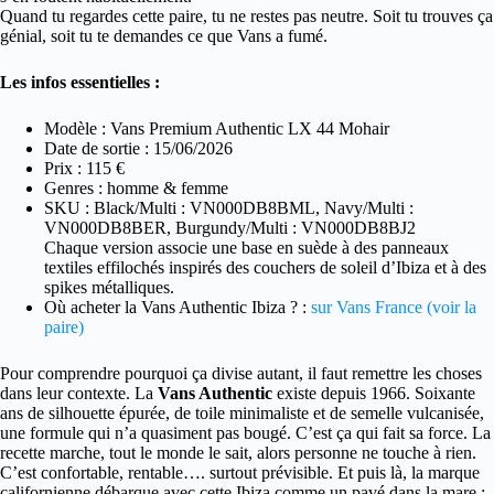
Quand tu regardes cette paire, tu ne restes pas neutre. Soit tu trouves ça
génial, soit tu te demandes ce que Vans a fumé.
Les infos essentielles :
Modèle : Vans Premium Authentic LX 44 Mohair
Date de sortie : 15/06/2026
Prix : 115 €
Genres : homme & femme
SKU : Black/Multi : VN000DB8BML, Navy/Multi :
VN000DB8BER, Burgundy/Multi : VN000DB8BJ2
Chaque version associe une base en suède à des panneaux
textiles effilochés inspirés des couchers de soleil d’Ibiza et à des
spikes métalliques.
Où acheter la Vans Authentic Ibiza ? :
sur Vans France (voir la
paire)
Pour comprendre pourquoi ça divise autant, il faut remettre les choses
dans leur contexte. La
Vans Authentic
existe depuis 1966. Soixante
ans de silhouette épurée, de toile minimaliste et de semelle vulcanisée,
une formule qui n’a quasiment pas bougé. C’est ça qui fait sa force. La
recette marche, tout le monde le sait, alors personne ne touche à rien.
C’est confortable, rentable…. surtout prévisible. Et puis là, la marque
californienne débarque avec cette Ibiza comme un pavé dans la mare :