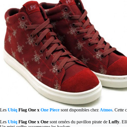
Les
Ubiq
Flag One x
One Piece
sont disponibles chez
Atmos
. Cette 
Les
Ubiq
Flag One x One
sont ornées du pavillon pirate de
Luffy
. El
Un mini-coffre accompagne les baskets.