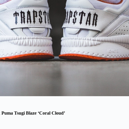
x Puma Tsugi Blaze ‘Coral Cloud’