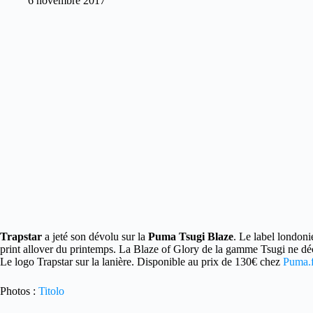
6 novembre 2017
Trapstar
a jeté son dévolu sur la
Puma Tsugi Blaze
.
Le label londonie
print allover du printemps. La Blaze of Glory de la gamme Tsugi ne déço
Le logo Trapstar sur la lanière. Disponible au prix de 130€ chez
Puma.f
Photos :
Titolo