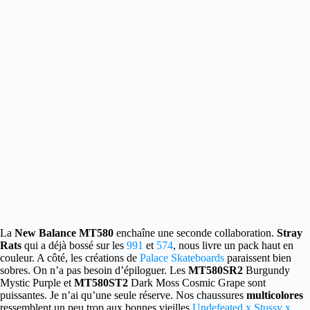
La
New Balance MT580
enchaîne une seconde collaboration.
Stray
Rats
qui a déjà bossé sur les
991
et
574
, nous livre un pack haut en
couleur.
A côté, les créations de
Palace Skateboards
paraissent bien
sobres. On n’a pas besoin d’épiloguer. Les
MT580SR2
Burgundy
Mystic Purple et
MT580ST2
Dark Moss Cosmic Grape sont
puissantes. Je n’ai qu’une seule réserve. Nos chaussures
multicolores
ressemblent un peu trop aux bonnes vieilles
Undefeated x Stussy x