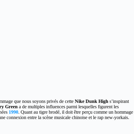
mmage que nous soyons privés de cette
Nike Dunk High
s’inspirant
ary Green
a de multiples influences parmi lesquelles figurent les
nnées
1990
. Quant au tigre brodé, il doit être perçu comme un hommage
une connexion entre la scène musicale chinoise et le rap new-yorkais.