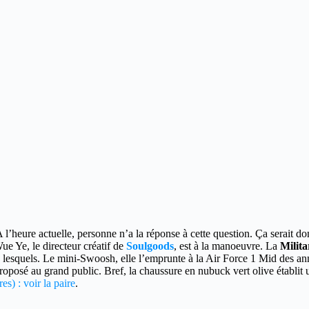
A l’heure actuelle, personne n’a la réponse à cette question.
Ça serait do
Wue Ye, le directeur créatif de
Soulgoods
, est à la manoeuvre. La
Milit
lesquels. Le mini-Swoosh, elle l’emprunte à la Air Force 1 Mid des a
oposé au grand public. Bref, la chaussure en nubuck vert olive établit 
es) : voir la paire
.