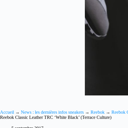
Accueil
→
News : les dernières infos sneakers
→
Reebok
→
Reebok C
Reebok Classic Leather TRC ‘White Black’ (Terrace Culture)