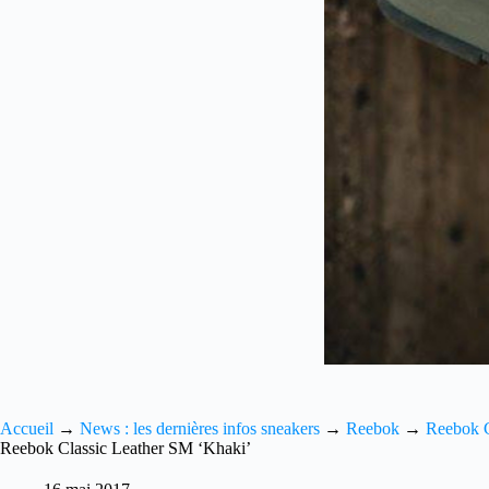
Accueil
→
News : les dernières infos sneakers
→
Reebok
→
Reebok C
Reebok Classic Leather SM ‘Khaki’