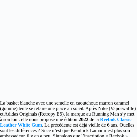
La basket blanche avec une semelle en caoutchouc marron caramel
(gomme) tente se refaire une place au soleil.
Après Nike (Vaporwaffle)
et Adidas Originals (Retropy E5), la marque au Running Man s’y met
à son tour. elle nous propose une édition
2022
de la
Reebok Classic
Leather White Gum
. La précédente est déjà vieille de 6 ans. Quelles
sont les différences ? Si ce n’est que Kendrick Lamar n’est plus son
ambassadeur, il y en a peu. Signalons que l’inscription « Reebok »