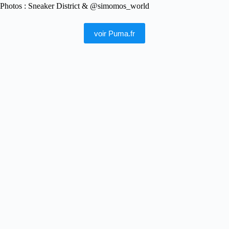
Photos : Sneaker District & @simomos_world
voir Puma.fr