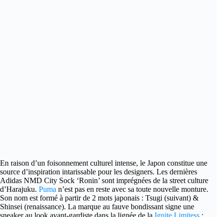
En raison d’un foisonnement culturel intense, le Japon constitue une
source d’inspiration intarissable pour les designers.
Les dernières
Adidas NMD City Sock ‘Ronin’ sont imprégnées de la street culture
d’Harajuku.
Puma
n’est pas en reste avec sa toute nouvelle monture.
Son nom est formé à partir de 2 mots japonais : Tsugi (suivant) &
Shinsei (renaissance). La marque au fauve bondissant signe une
sneaker au look avant-gardiste dans la lignée de la
Ignite Limitess
: