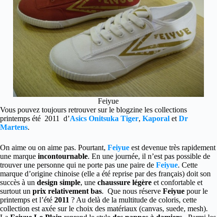
Feiyue
Vous pouvez toujours retrouver sur le blogzine les collections
printemps été 2011 d’
Asics Onitsuka Tiger
,
Kaporal
et
Dr
Martens
.
On aime ou on aime pas. Pourtant,
Feiyue
est devenue très rapidement
une marque
incontournable
. En une journée, il n’est pas possible de
trouver une personne qui ne porte pas une paire de
Feiyue
. Cette
marque d’origine chinoise (elle a été reprise par des français) doit son
succès à un
design simple
, une
chaussure légère
et confortable et
surtout un
prix relativement bas
. Que nous réserve
Feiyue
pour le
printemps et l’été
2011
? Au delà de la multitude de coloris, cette
collection est axée sur le choix des matériaux (canvas, suede, mesh).