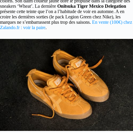
coloris. Son daim couleur jaune doré le propulse dans la catégorie des
sneakers ‘Wheat’. La dernière
Onitsuka Tiger Mexico Delegation
présente cette teinte que l’on a l’habitude de voir en automne. A en
croire les dernières sorties (le pack Legion Green chez Nike), les
marques ne s’embarrassent plus trop des saisons.
En vente (100€) chez
Zalando.fr : voir la paire
.