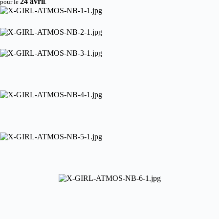
24 avril
pour le
.