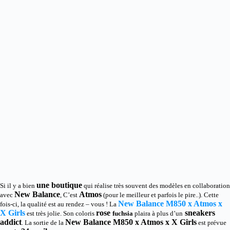
une boutique
Si il y a bien
qui réalise très souvent des modèles en collaboration
New Balance
Atmos
avec
, C’est
(pour le meilleur et parfois le pire..). Cette
New Balance M850 x Atmos x
fois-ci, la qualité est au rendez – vous ! La
X Girls
rose
sneakers
est très jolie. Son coloris
fuchsia
plaira à plus d’un
addict
New Balance M850 x Atmos x X Girls
. La sortie de la
est prévue