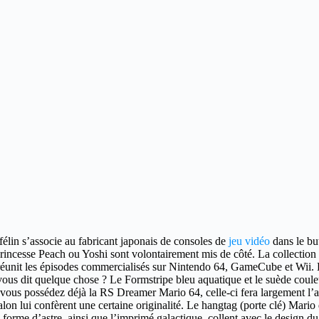
élin s’associe au fabricant japonais de consoles de
jeu vidéo
dans le bu
 princesse Peach ou Yoshi sont volontairement mis de côté. La collection
 réunit les épisodes commercialisés sur Nintendo 64, GameCube et Wii.
a vous dit quelque chose ? Le Formstripe bleu aquatique et le suède coul
 vous possédez déjà la RS Dreamer Mario 64, celle-ci fera largement l’
alon lui confèrent une certaine originalité. Le hangtag (porte clé) Mari
forme d’astre, ainsi que l’imprimé galactique, collent avec le design du