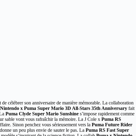
t de célébrer son anniversaire de manière mémorable. La collaboration
Nintendo x Puma Super Mario 3D All-Stars 35th Anniversary
fait
 La
Puma Clyde Super Mario Sunshine
s’impose rapidement comme
eur sable vont vous rafraîchir la mémoire. La J Cole x
Puma RS
affaire. Sinon penchez vous sérieusement vers la
Puma Future Rider
o donne un peu plus envie de sauter le pas. La
Puma RS Fast Super
 modèle s’inspirant de la science fiction. La collab
Puma x Nintendo