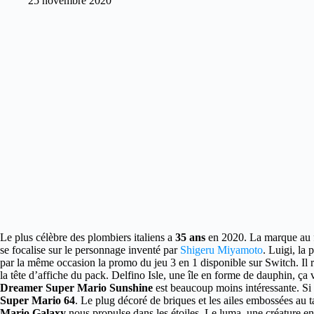
25 novembre 2020
Le plus célèbre des plombiers italiens a
35 ans
en 2020.
La marque au f
se focalise sur le personnage inventé par
Shigeru Miyamoto
. Luigi, la
par la même occasion la promo du jeu 3 en 1 disponible sur Switch. Il
la tête d’affiche du pack. Delfino Isle, une île en forme de dauphin, ç
Dreamer Super Mario Sunshine
est beaucoup moins intéressante. Si
Super Mario 64
. Le plug décoré de briques et les ailes embossées au t
Mario Galaxy
nous propulse dans les étoiles. Le luma, une créature en 