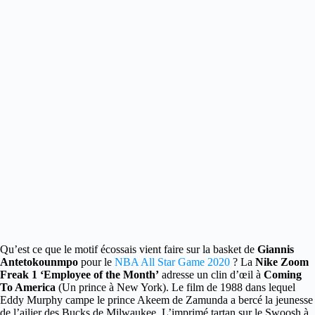
Qu’est ce que le motif écossais vient faire sur la basket de
Giannis
Antetokounmpo
pour le
NBA All Star Game 2020
?
La
Nike Zoom
Freak 1 ‘Employee of the Month’
adresse un clin d’œil à
Coming
To America
(Un prince à New York). Le film de 1988 dans lequel
Eddy Murphy campe le prince Akeem de Zamunda a bercé la jeunesse
de l’ailier des Bucks de Milwaukee. L’imprimé tartan sur le Swoosh à