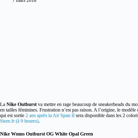
7 mars 2018
La
Nike Outburst
va mettre en rage beaucoup de sneakerheads du moin
en tailles féminines. Frustration n’est pas raison. A l’origine, le modèl
qui est sortie
2 ans après la Air Span II
sera disponible dans les 2 colori
Store.fr (à 9 heures)
.
Nike Wmns Outburst OG White Opal Green