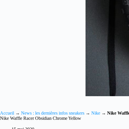
Accueil
→
News : les dernières infos sneakers
→
Nike
→
Nike Waffl
Nike Waffle Racer Obsidian Chrome Yellow