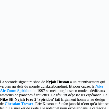
La seconde signature shoe de
Nyjah Huston
a un retentissement qui
va bien au-delà du monde du skateboarding.
Et pour cause, la
Nike
Air Zoom Spiridon
de 1997 se métamorphose en modèle dédié aux
amateurs de planches à roulettes. Le résultat dépasse les espérance. La
Nike SB Nyjah Free 2 ‘Spiridon’
fait largement honneur au design
de
Christian Tresser
. Eric Koston et Stefan janoski n’ont qu’à bien se
tenir. La sneaker de skate a le potentiel pour évoluer dans la catégorie