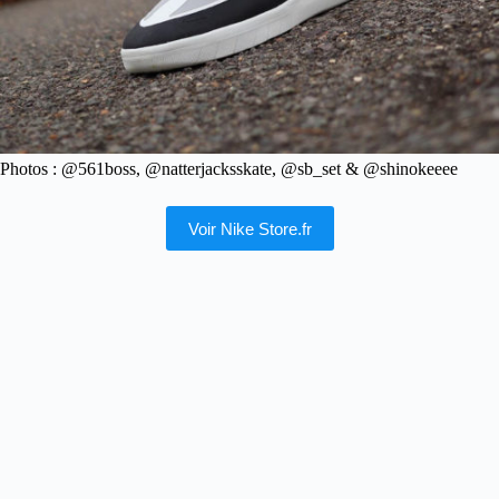
Photos : @561boss, @natterjacksskate, @sb_set & @shinokeeee
Voir Nike Store.fr