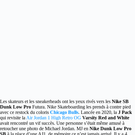
Les skateurs et les sneakerheads ont les yeux rivés vers les
Nike SB
Dunk Low Pro
Futura. Nike Skateboarding les prends à contre pied
avec ce restock du coloris
Chicago Bulls
. Lancée en 2020, la
J Pack
qui revisite la
Air Jordan 1 High Retro OG
Varsity Red and White
avait rencontré un vif succès. Une personne s’était même amusé à
retoucher une photo de Michael Jordan. MJ en
Nike Dunk Low Pro
SB
à la place d’une AJ1, de mémoire ce n’est jamais arrivé. Il y a 4