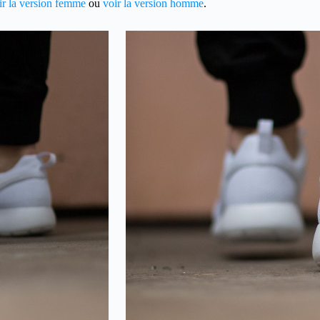
oir la version femme
ou
voir la version homme
.