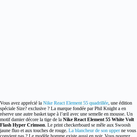
Vous avez apprécié la
Nike React Element 55 quadrillée
, une édition
spéciale Size? exclusive ?
La marque fondée par Phil Knight a en
réserve une autre basket tape à l’œil avec une semelle en mousse. Un
motif damier décore la tige de la
Nike React Element 55 White Volt
Flash Hyper Crimson
. Le print checkerboard se mêle aux Swoosh
jaune fluo et aux touches de rouge.
La blancheur de son upper
ne vous
convient pas ? Le modèle homme existe aussi en noir. Vous pourrez