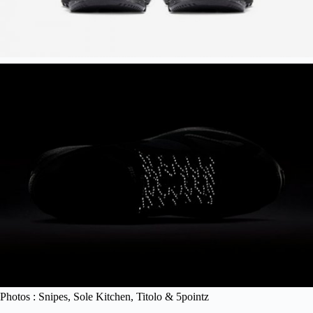
Photos : Snipes, Sole Kitchen, Titolo & 5pointz