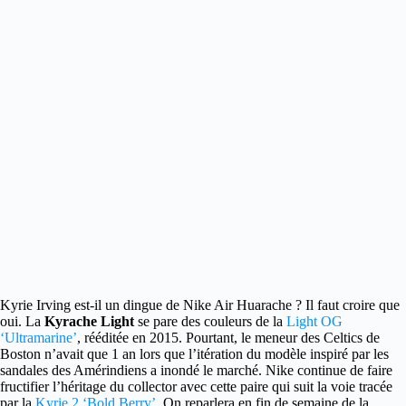
Kyrie Irving est-il un dingue de Nike Air Huarache ?
Il faut croire que
oui. La
Kyrache Light
se pare des couleurs de la
Light OG
‘Ultramarine’
, rééditée en 2015. Pourtant, le meneur des Celtics de
Boston n’avait que 1 an lors que l’itération du modèle inspiré par les
sandales des Amérindiens a inondé le marché. Nike continue de faire
fructifier l’héritage du collector avec cette paire qui suit la voie tracée
par la
Kyrie 2 ‘Bold Berry’
. On reparlera en fin de semaine de la