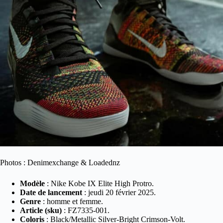
Photos : Denimexchange & Loadednz
Modèle
: Nike Kobe IX Elite High Protro.
Date de lancement
: jeudi 20 février 2025.
Genre
: homme et femme.
Article (sku)
: FZ7335-001.
Coloris
: Black/Metallic Silver-Bright Crimson-Volt.