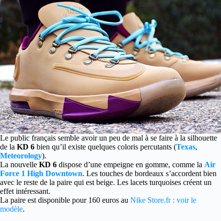
Le public français semble avoir un peu de mal à se faire à la silhouette
de la
KD 6
bien qu’il existe quelques coloris percutants (
Texas
,
Meteorology
).
La nouvelle
KD 6
dispose d’une empeigne en gomme, comme la
Air
Force 1 High Downtown
. Les touches de bordeaux s’accordent bien
avec le reste de la paire qui est beige. Les lacets turquoises créent un
effet intéressant.
La paire est disponible pour 160 euros au
Nike Store.fr : voir le
modèle
.