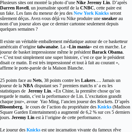
Plusieurs sites ont montré la photo d’une
Nike Jeremy Lin
. D’après
Darren Rovell
, un journaliste sportif de la
CNBC
, cette paire est
un fake. Les fans du meneur de jeu des
New York Knicks
seront
sûrement déçus. Avez-vous déjà vu Nike produire une
sneaker
au
nom d’un joueur alors que ce dernier cartonne seulement depuis
quelques semaines ?
Il existe un véritable emballement médiatique autour de ce basketteur
américain d’origine
taïwanaise
. La «
Lin mania
» est en marche. Le
joueur de basket impressionne même le président
Barack Obama
.
« C’est tout simplement une super histoire, c’est ce que le président
disait ce matin. Il est très impressionné et tout à fait au courant »,
affirme le porte-parole de la Maison Blanche.
25 points face au
Nets
, 38 points contre les
Lakers
…. Jamais un
joueur de la
NBA
disputant ses 7 premiers matchs n’ a eu les
statistiques de
Jeremy Lin
. «En Chine, la première chose qu’on
regarde le matin, c’est la performance de Lin. L’excitation grandit
chaque jour», avoue Yao Ming, l’ancien joueur des Rockets. D’après
Bloomberg
, le cours de l’action du propriétaire des
Knicks
(Madison
Square Garden Entertainment) a augmenté de 6,2 % sur ces 5 derniers
jours.
Jeremy Lin
est à l’origine de cette performance.
Le joueur des
Knicks
est une incarnation vivante du fameux rêve