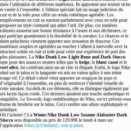
dans l’utilisation de différents matériaux. Ils apportent une texture riche
et variée à l’ensemble. L’édition spéciale fait un usage judicieux du
cuir et de la toile pour offrir un rendu esthétique agréable. Les
empiècements en cuir se marient parfaitement avec ceux en toile pour
proposer un style contrasté qui attire l’œil. De plus, ces matières
robustes assurent une bonne résistance à l’usure et aux déchirures, ce
qui participe grandement à la durabilité de la sneaker. Le chanvre et le
daim pelucheux viennent apporter une sensation de douceur. Ces
matériaux souples et agréables au toucher s’allient à merveille avec la
structure solide en cuir et toile pour créer une expérience de port des
plus plaisantes. La
Nike Dunk Low Light Bone and Dark Stucco
opte pour des nuances neutres telles que le
beige
, le
blanc cassé
et le
vert olive
, lui conférant ainsi un air chic et élégant. Enfin, le logo Nike
situé sur le talon et la languette est mis en valeur grâce à une teinte
rouge vif. Ce détail coloré vient apporter un soupçon de peps et
d’originalité à l’ensemble, en plus de renforcer l’identité visuelle de
cette sneaker. Au-delà de ces éléments, elle se distingue également par
ses lacets façon corde. Ces derniers ajoutent une touche authentique et
singulière. Le Swoosh, logo emblématique de Nike, est ici présent sous
forme de broderie sur le talon. Ceci confère une allure sophistiquée et
artistique.
Où l’acheter ? La
Wmns Nike Dunk Low Sesame Alabaster Dark
Stucco
sera disponible au prix de 129.99€ le lundi 4 mars sur
l’application
Snkrs (à 9 heures) : voir la paire
.