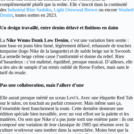
complémentarité plutôt que la redite. Elle s’inscrit dans la continuité
des
Industrial Blue Sashiko
,
Light Orewood Brown
ou encore
Washed
Denim
, toutes sorties en 2023.
Un design travaillé, entre denim délavé et finitions en daim
La
Nike Wmns Dunk Low Denim
, c’est une variation bien sentie :
une base en jeans bleu fumé, légèrement délavé, rehaussée de touches
turquoise (logo Nike de la languette) et de suède beige sur le Swoosh.
La semelle beige crème casse l’uniformité et donne du relief. Rien
d’hasardeux : c’est maîtrisé, équilibré, presque musical. D’ailleurs, elle
a des airs de sample d’un remix oublié de Reese Forbes, mais sans le
tarif du resale.
Pas une collaboration, mais l’allure d’une
Elle aurait presque mérité un sceau Levi’s. Avec une étiquette Red Tab
sur le talon, on touchait au parfait crossover. Mais même sans ça,
l’ensemble tient franchement la route. Cette dernière demeure une
édition spéciale bien travaillée, avec un vrai effort sur la palette et les
matières. On sent que Nike n’a pas juste sorti une enième paire : ils ont
composé une variation de leur classique de 1985 qui résonne avec la
culture workwear sans tomber dans la surenchère. Moins brut que la