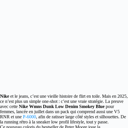
Nike
et le jeans, c’est une vieille histoire de flirt en toile. Mais en 2025,
ce n’est plus un simple one-shot : c’est une vraie stratégie.
La preuve
avec cette
Nike Wmns Dunk Low Denim Smokey Blue
pour
femmes, lancée en juillet dans un pack qui comprend aussi une V5
RNR et une
P-6000
, afin de ratisser large côté styles et silhouettes. De
la running rétro à la sneaker low profil lifestyle, tout y passe.
Ce nouveau coloris du bestseller de Peter Moore joue la