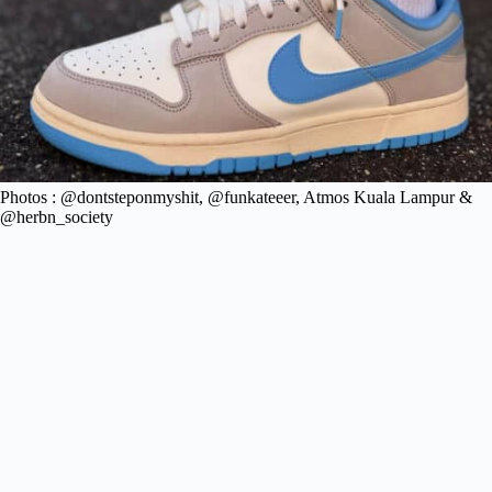
Photos : @dontsteponmyshit, @funkateeer, Atmos Kuala Lampur &
@herbn_society