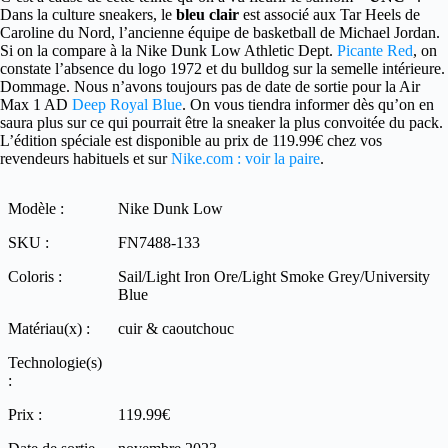
Dans la culture sneakers, le
bleu clair
est associé aux Tar Heels de
Caroline du Nord, l’ancienne équipe de basketball de Michael Jordan.
Si on la compare à la Nike Dunk Low Athletic Dept.
Picante Red
, on
constate l’absence du logo 1972 et du bulldog sur la semelle intérieure.
Dommage. Nous n’avons toujours pas de date de sortie pour la Air
Max 1 AD
Deep Royal Blue
. On vous tiendra informer dès qu’on en
saura plus sur ce qui pourrait être la sneaker la plus convoitée du pack.
L’édition spéciale est disponible au prix de 119.99€ chez vos
revendeurs habituels et sur
Nike.com : voir la paire
.
Modèle :
Nike Dunk Low
SKU :
FN7488-133
Coloris :
Sail/Light Iron Ore/Light Smoke Grey/University
Blue
Matériau(x) :
cuir & caoutchouc
Technologie(s)
:
Prix :
119.99€