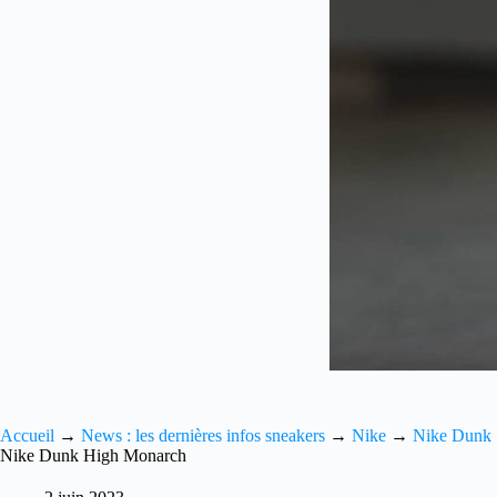
Accueil
→
News : les dernières infos sneakers
→
Nike
→
Nike Dunk
Nike Dunk High Monarch