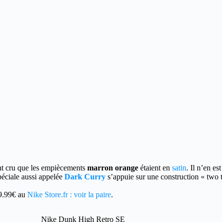
ont cru que les empiècements
marron orange
étaient en
satin
.
Il n’en est
spéciale aussi appelée
Dark Curry
s’appuie sur une construction « two 
29.99€ au
Nike Store.fr : voir la paire
.
Nike Dunk High Retro SE