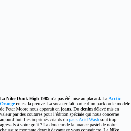
La
Nike Dunk High 1985
n’a pas été mise au placard. La
Arctic
Orange
en est la preuve. La sneaker fait partie d’un pack où le modèle
de Peter Moore nous apparait en
jeans
.
Du
denim
délavé mis en
valeur par des coutures pour l’édition spéciale qui nous concerne
aujourd’hui. Les imprimés criards du
pack Acid Wash
sont trop
agressifs à votre goût ? La douceur de la nuance pastel de notre
chaussure montante devrait davantage vous convaincre. La
Nike