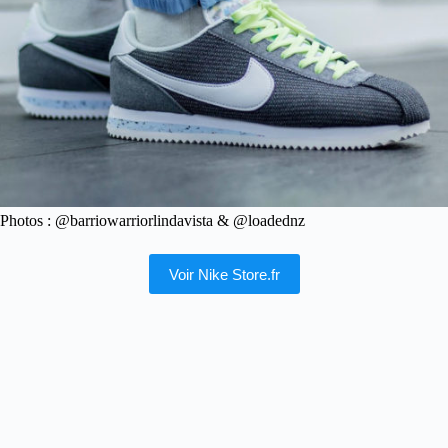
Photos : @barriowarriorlindavista & @loadednz
Voir Nike Store.fr