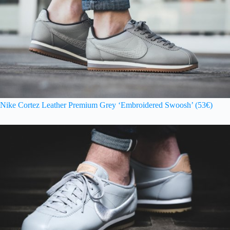
Nike Cortez Leather Premium Grey ‘Embroidered Swoosh’ (53€)