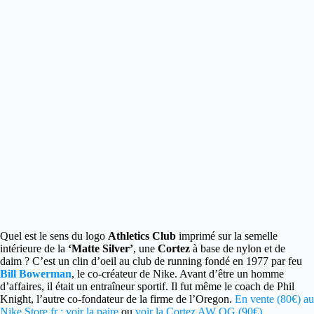
Quel est le sens du logo
Athletics Club
imprimé sur la semelle
intérieure de la
‘Matte Silver’
,
une
Cortez
à base de nylon et de
daim ? C’est un clin d’oeil au club de running fondé en 1977 par feu
Bill Bowerman
, le co-créateur de Nike. Avant d’être un homme
d’affaires, il était un entraîneur sportif. Il fut même le coach de Phil
Knight, l’autre co-fondateur de la firme de l’Oregon.
En vente (80€) au
Nike Store.fr : voir la paire
ou
voir la Cortez AW OG (90€)
.