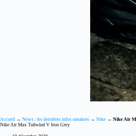
Accueil
→
News : les dernières infos sneakers
→
Nike
→
Nike Air M
Nike Air Max Tailwind V Iron Grey