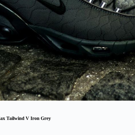
ax Tailwind V Iron Grey