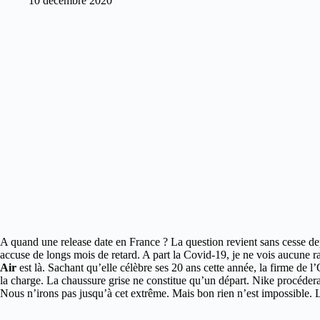
10 décembre 2020
A quand une release date en France ? La question revient sans cesse d
accuse de longs mois de retard. A part la Covid-19, je ne vois aucune ra
Air
est là. Sachant qu’elle célèbre ses 20 ans cette année, la firme de
la charge. La chaussure grise ne constitue qu’un départ. Nike procéd
Nous n’irons pas jusqu’à cet extrême. Mais bon rien n’est impossible. 