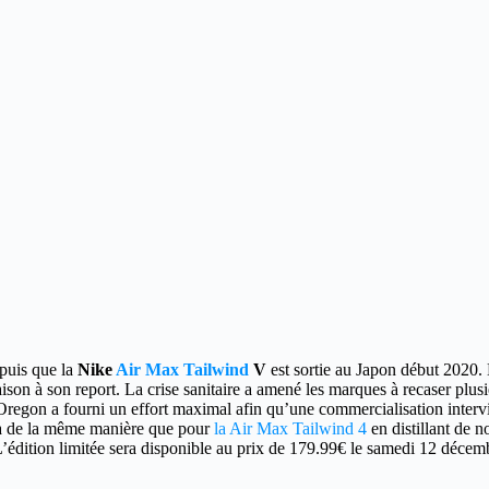
epuis que la
Nike
Air Max Tailwind
V
est sortie au Japon début 2020.
ison à son report. La crise sanitaire a amené les marques à recaser plusi
 l’Oregon a fourni un effort maximal afin qu’une commercialisation inte
era de la même manière que pour
la Air Max Tailwind 4
en distillant de 
L’édition limitée sera disponible au prix de 179.99€ le samedi 12 déce