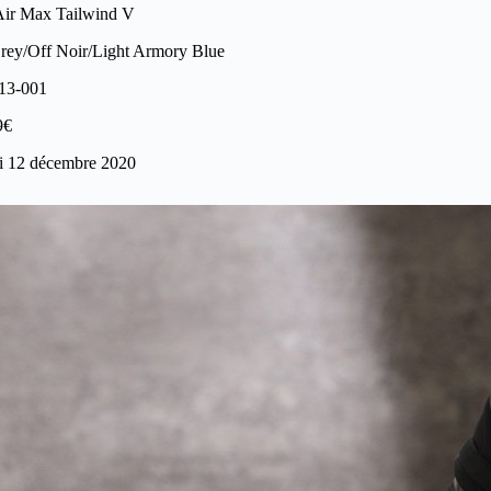
Air Max Tailwind V
rey/Off Noir/Light Armory Blue
13-001
9€
i 12 décembre 2020