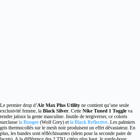
Le premier drop d’
Air Max Plus Utility
ne contient qu’une seule
exclusivité femme, la
Black Silver
.
Cette
Nike Tuned 1 Toggle
va
rendre jaloux la gente masculine. Inutile de tergiverser, ce coloris
surclasse
la Bungee
(Wolf Grey) et
la Black Reflective
. Les palmiers
gris thermocollés sur le mesh noir produisent un effet dévastateur. En
plus, les bandes sont réfléchissantes (idem pour la seconde paire de
lacets). A la différence des 2 TN1 citées plus haut, le garde-boue