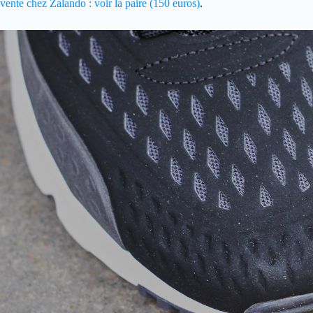
vente chez Zalando : voir la paire (150 euros)
.