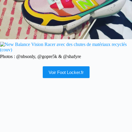
Photos : @nbsonly, @gopre5k & @shafyre
Voir Foot Locker.fr