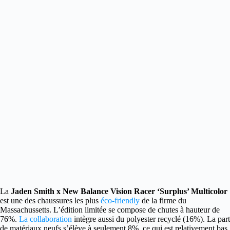
La
Jaden Smith x New Balance Vision Racer ‘Surplus’ Multicolor
est une des chaussures les plus
éco-friendly
de la firme du
Massachussetts.
L’édition limitée se compose de chutes à hauteur de
76%.
La collaboration
intègre aussi du polyester recyclé (16%). La part
de matériaux neufs s’élève à seulement 8%, ce qui est relativement bas.