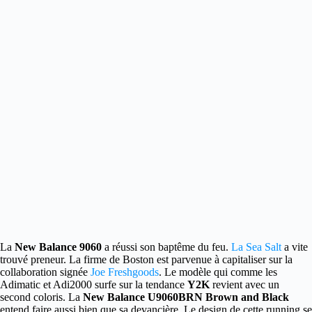
La
New Balance 9060
a réussi son baptême du feu.
La Sea Salt
a vite
trouvé preneur.
La firme de Boston est parvenue à capitaliser sur la
collaboration signée
Joe Freshgoods
. Le modèle qui comme les
Adimatic et Adi2000 surfe sur la tendance
Y2K
revient avec un
second coloris. La
New Balance U9060BRN Brown and Black
entend faire aussi bien que sa devancière. Le design de cette running se