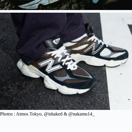
Photos : Atmos Tokyo, @ishaked & @nakamu14_