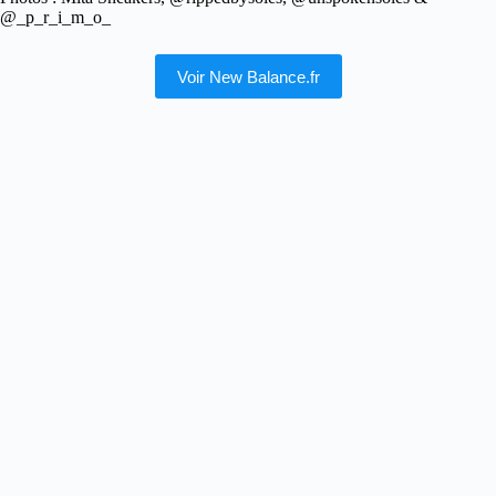
@_p_r_i_m_o_
Voir New Balance.fr