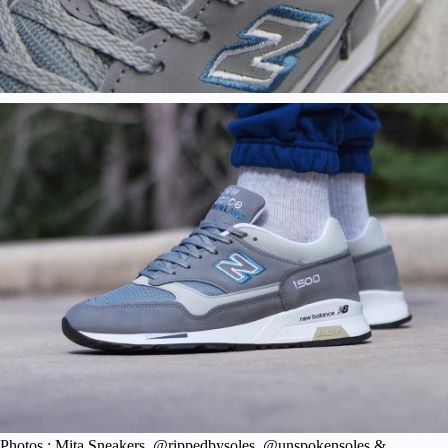
Photos : Mita Sneakers, @rippedbysoles, @unspokensoles &