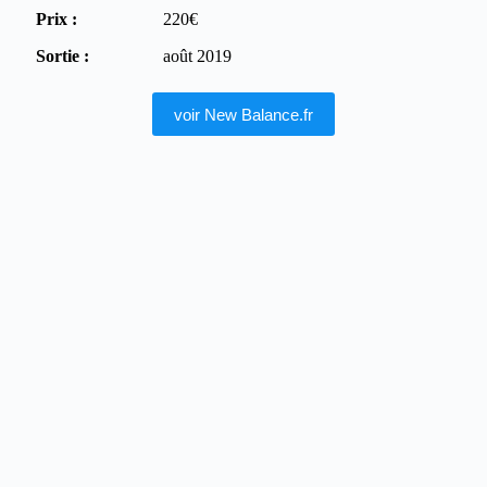
Prix :
220€
Sortie :
août 2019
voir New Balance.fr