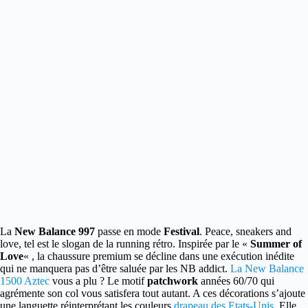
La
New Balance 997
passe en mode
Festival
. Peace, sneakers and
love, tel est le slogan de la running rétro.
Inspirée par le «
Summer of
Love
« , la chaussure premium se décline dans une exécution inédite
qui ne manquera pas d’être saluée par les NB addict.
La New Balance
1500 Aztec
vous a plu ? Le motif
patchwork
années 60/70 qui
agrémente son col vous satisfera tout autant. A ces décorations s’ajoute
une languette réinterprétant les couleurs
drapeau des Etats-Unis
. Elle